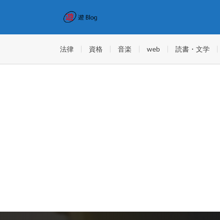
法律
資格
音楽
web
読書・文学